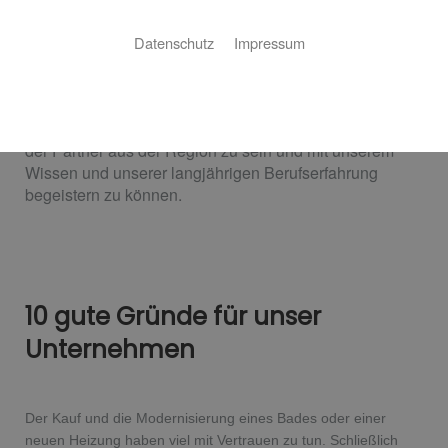
Die Firma Jens
Theuß
Gas u.
wasser
Installation ist ein
Meisterbetrieb der bereits seit 1997 besteht und regional
Datenschutz
Impressum
für seine Kunden unterwegs ist. Gegründet wurde die
Firma am 01.05.1998. Doch schon seit 1985 ist der
Betrieb in seinem Beruf als Installateur tätig. Wir und
unsere Mitarbeiter sind Stolz darauf für unsere Kunden
der Partner aus der Region zu sein und mit unserem
Wissen und unserer langjährigen Berufserfahrung
begeistern zu können.
10 gute Gründe für unser
Unternehmen
Der Kauf und die Modernisierung eines Bades oder einer
neuen Heizung haben viel mit Vertrauen zu tun. Schließlich