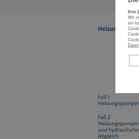
Ihre 
Wir v
ein b
Cooki
Cooki
Cooki
Daten