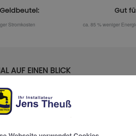
 Geldbeutel:
Gut fü
iger Stromkosten
ca. 85 % weniger Energ
AL AUF EINEN BLICK
 Abgleich – zwei Investitionen, die sich lohnen
e Maßnahmen sind unkompliziert und ohne Komforteinschränkun
ren sich dank der großen Energieeinsparungen in kurzer Zeit.
se Webseite verwendet Cookies