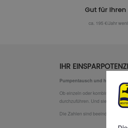
Gut für Ihren
ca. 195 €/Jahr wen
IHR EINSPARPOTENZI
Pumpentausch und hydraulischer
Ob einzeln oder kombiniert: Beid
durchzuführen. Und sie amortisie
Die Zahlen sind beeindruckend.
Die