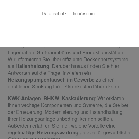
Sparen Sie bares Geld mit energieeffizienten Systemen
Datenschutz
Impressum
und der Optimierung verschiedener Heizungs­
komponenten.
Heizen mit Deckenheizstrahlplatten ist die moderne
Lösung der energieeffizienten Wärmebereitstellung in
Lagerhallen, Großraumbüros und Produktionsstätten.
Wir informieren Sie über effiziente Deckenheizsysteme
als
Hallenheizung
. Darüber hinaus finden Sie hier
Antworten auf die Frage, inwiefern ein
Heizungspumpentausch im Gewerbe
zu einer
deutlichen Senkung Ihrer Stromkosten führen kann.
KWK-Anlagen
,
BHKW
,
Kaskadierung
: Wir erklären
Ihnen wichtige Komponenten und Systeme, die Sie bei
der Erneuerung, Modernisierung und Instandhaltung
Ihrer Heizungsanlage unbedingt kennen sollten.
Außerdem erfahren Sie hier, welche Vorteile eine
regelmäßige
Heizungswartung
gerade für gewerbliche